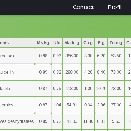
Contact
Profil
ents
Ms kg
Ufc
Madc g
Ca g
P g
Zn mg
C
 de soja
0.88
0.93
386.00
3.30
6.20
53.50
1
u de lin
0.89
0.82
288.00
4.20
8.40
73.00
2
e blé
0.87
0.75
113.00
1.00
10.70
73.00
1
- grains
0.87
1.04
54.81
0.04
2.96
37.00
aves déshydratées
0.89
0.72
41.00
11.80
0.91
9.50