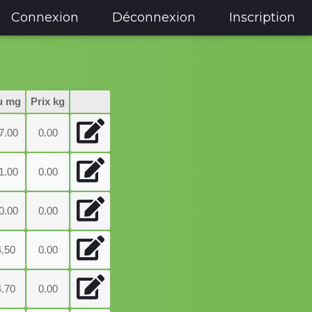
Connexion
Déconnexion
Inscription
u mg
Prix kg
7.00
0.00
1.00
0.00
0.00
0.00
4.50
0.00
4.70
0.00