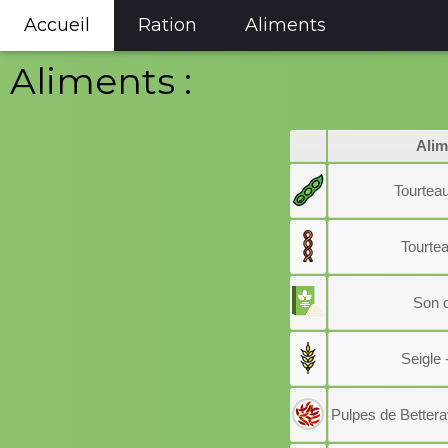
Accueil
Ration
Aliments
Aliments :
Alim
Tourteau
Tourtea
Son d
Seigle 
Pulpes de Better