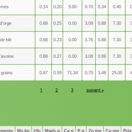
mes
0.14
0.20
9.00
0.70
0.34
0.40
 d'orge
0.88
0.25
0.00
3.08
0.88
7.30
 de blé
0.88
0.23
0.00
1.76
0.88
7.30
d'avoine
0.88
0.27
0.00
3.08
0.88
7.30
 grains
0.87
0.99
71.34
0.70
3.48
25.00
1
2
3
suivant
»
iments
Ms kg
Ufc
Madc g
Ca g
P g
Zn mg
Cu mg
Prix