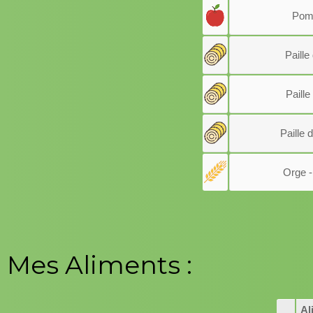
Pom
Paille
Paille
Paille 
Orge -
Mes Aliments :
Al