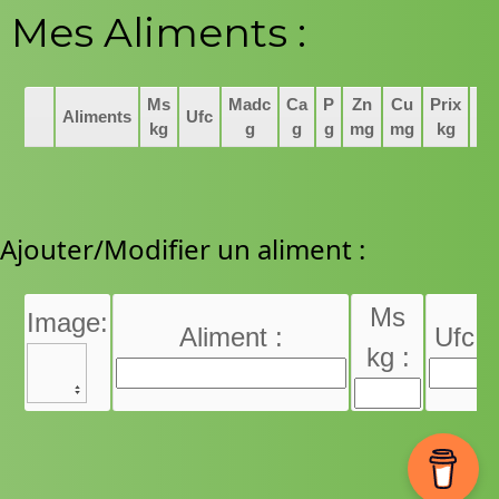
Mes Aliments :
Ms
Madc
Ca
P
Zn
Cu
Prix
Aliments
Ufc
kg
g
g
g
mg
mg
kg
Ajouter/Modifier un aliment :
Ms
Image:
Aliment :
Ufc :
kg :