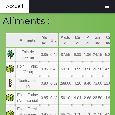
Accueil
Aliments :
Ms
Madc
Ca
P
Zn
Cu
Aliments
Ufc
kg
g
g
g
mg
mg
Foin de
0.85
0.45
87.55
9.99
1.96
24.15
5.80
luzerne
Foin - Plaine
0.85
0.46
50.58
9.99
3.98
26.50
4.90
(Crau)
Tourteau de
0.89
0.82
288.00
4.20
8.40
73.00
21.00
lin
Foin - Plaine
0.85
0.48
56.10
4.04
2.68
26.50
4.90
(Normandie)
Foin - Demi-
Montagne
0.85
0.50
66.73
3.70
1.70
26.50
4.90