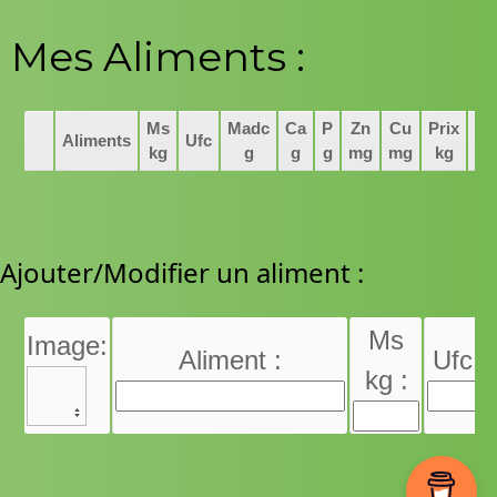
Mes Aliments :
Ms
Madc
Ca
P
Zn
Cu
Prix
Aliments
Ufc
kg
g
g
g
mg
mg
kg
Ajouter/Modifier un aliment :
Ms
Image:
Aliment :
Ufc :
kg :