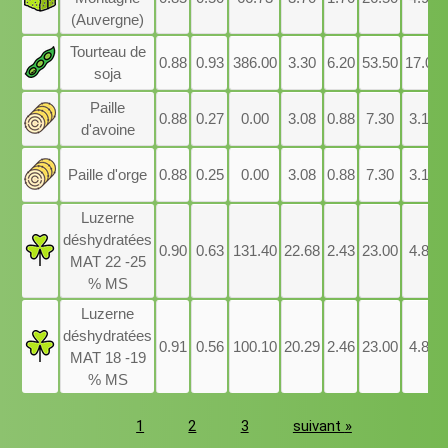
(Auvergne)
Tourteau de
0.88
0.93
386.00
3.30
6.20
53.50
17.00
soja
Paille
0.88
0.27
0.00
3.08
0.88
7.30
3.10
d'avoine
Paille d'orge
0.88
0.25
0.00
3.08
0.88
7.30
3.10
Luzerne
déshydratées
0.90
0.63
131.40
22.68
2.43
23.00
4.85
MAT 22 -25
% MS
Luzerne
déshydratées
0.91
0.56
100.10
20.29
2.46
23.00
4.85
MAT 18 -19
% MS
1
2
3
suivant
»