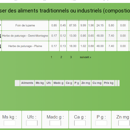
liser des aliments traditionnels ou industriels (composti